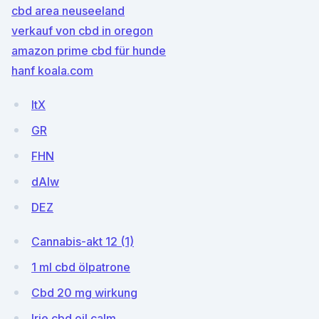
cbd area neuseeland
verkauf von cbd in oregon
amazon prime cbd für hunde
hanf koala.com
ltX
GR
FHN
dAlw
DEZ
Cannabis-akt 12 (1)
1 ml cbd ölpatrone
Cbd 20 mg wirkung
Irie cbd oil calm