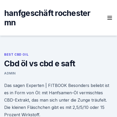
Skip
to
hanfgeschäft rochester
content
mn
BEST CBD OIL
Cbd öl vs cbd e saft
ADMIN
Das sagen Experten | FITBOOK Besonders beliebt ist
es in Form von Öl: mit Hanfsamen-Öl vermischtes
CBD-Extrakt, das man sich unter die Zunge träufelt.
Die kleinen Fläschchen gibt es mit 2,5/5/10 oder 15
Prozent Wirkstoff.